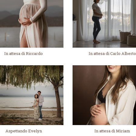
In attesa di Riccardo
In attesa di Carlo Albert
Aspettando Evelyn
In attesa di Miriam